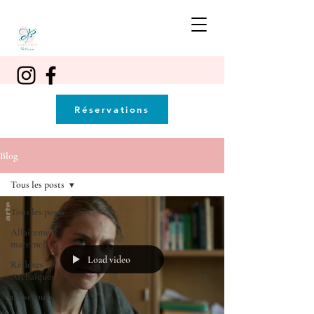
Réservations
Blog
Tous les posts
Tous les posts
Allaitement
maternel
Load video
Réflexes
Archaïques
1er secours