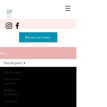
Réservations
Blog
Tous les posts
Tous les posts
Allaitement
maternel
Réflexes
Archaïques
1er secours